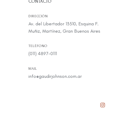
CONTACTO
DIRECCIÓN
Av. del Libertador 13510, Esquina F.
Muñiz, Martínez, Gran Buenos Aires
TELÉFONO
(011) 4897-0111
MAIL
info@gaudirjohnson.com.ar
Insta